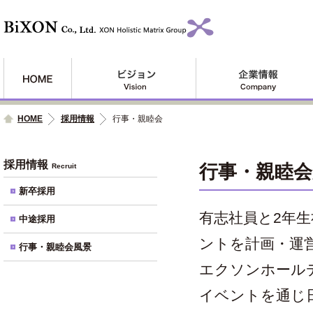
HOME
採用情報
行事・親睦会
採用情報
行事・親睦会
Recruit
新卒採用
有志社員と2年
中途採用
ントを計画・運
行事・親睦会風景
エクソンホール
イベントを通じ